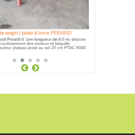
te engin / pose à terre PERARD
emorque GILIBERT
Location Tracteur 
outil Perard d' une longueur de 8.5 m, dépose
ce GILIBERT 16 tonnes 2 essieux fixes
Location Tracteur agr
 coulissement des essieux et béquille
auteur plateau posé au sol 20 cm PTAC 8000