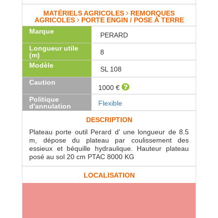
MATÉRIELS AGRICOLES
REMORQUES
AGRICOLES
PORTE ENGIN / POSE À TERRE
Marque
PERARD
Longueur utile
8
(m)
Modèle
SL 108
Caution
1000 €
Politique
Flexible
d'annulation
DESCRIPTION
Plateau porte outil Perard d' une longueur de 8.5
m, dépose du plateau par coulissement des
essieux et béquille hydraulique. Hauteur plateau
posé au sol 20 cm PTAC 8000 KG
LOCALISATION