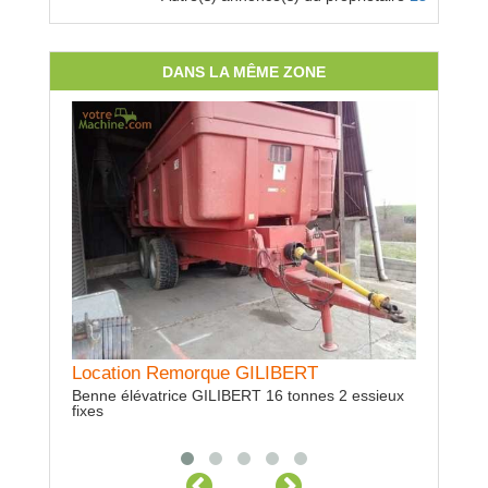
DANS LA MÊME ZONE
Prestation semis
Avec semoir pour semis simplifié Largeur 4M
Location Remorque GILIBERT
Location
HOLLAN
Benne élévatrice GILIBERT 16 tonnes 2 essieux
fixes
Location 
cv