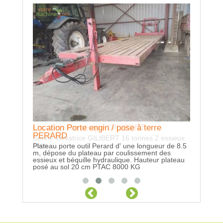
Prestati
Avec semo
Location Porte engin / pose à terre
Location Remorque GILIBERT
PERARD
Benne élévatrice GILIBERT 16 tonnes 2 essieux
fixes
Plateau porte outil Perard d' une longueur de 8.5
m, dépose du plateau par coulissement des
essieux et béquille hydraulique. Hauteur plateau
posé au sol 20 cm PTAC 8000 KG