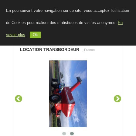
En poursuivant votre navigation sur ce site, vous acceptez l'utilisation
de Cookies pour réaliser des statistiques de visites anonymes.
En
savoir plus
Ok
LOCATION TRANSBORDEUR
, France