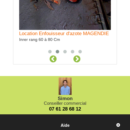
N
Location Enfouisseur d'azote MAGENDIE
Locatio
Inrer rang 60 à 80 Cm
Hybride, à
moissons 
Simon
Conseiller commercial
07 61 28 68 12
Aide