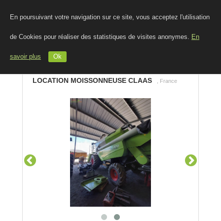
En poursuivant votre navigation sur ce site, vous acceptez l'utilisation
de Cookies pour réaliser des statistiques de visites anonymes.
En
savoir plus
Ok
LOCATION MOISSONNEUSE CLAAS
, France