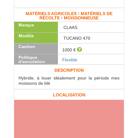
MATÉRIELS AGRICOLES
MATÉRIELS DE
RÉCOLTE
MOISSONNEUSE
Marque
CLAAS
Modèle
TUCANO 470
Caution
1000 €
Politique
Flexible
d'annulation
DESCRIPTION
Hybride, à louer idéalement pour la période mes
moissons de blé
LOCALISATION