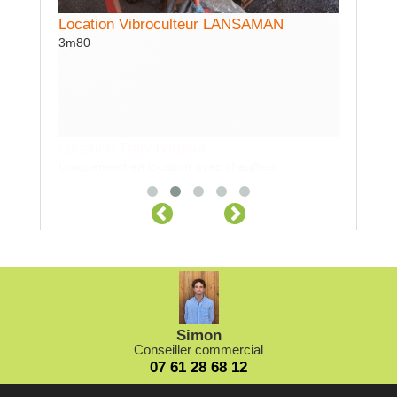
Location Vibroculteur LANSAMAN
Locatio
3m80
Inrer ran
.
Simon
Conseiller commercial
07 61 28 68 12