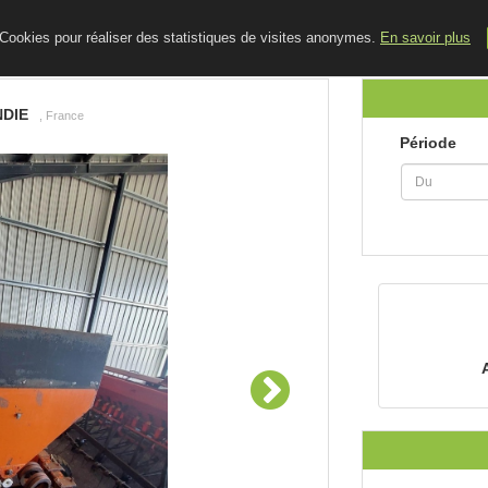
ACCUEIL
LE BLOG
CONTACT
e Cookies pour réaliser des statistiques de visites anonymes.
En savoir plus
DIE
, France
Période