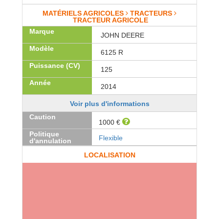
MATÉRIELS AGRICOLES
TRACTEURS
TRACTEUR AGRICOLE
Marque
JOHN DEERE
Modèle
6125 R
Puissance (CV)
125
Année
2014
Voir plus d'informations
Caution
1000 €
Politique
Flexible
d'annulation
LOCALISATION