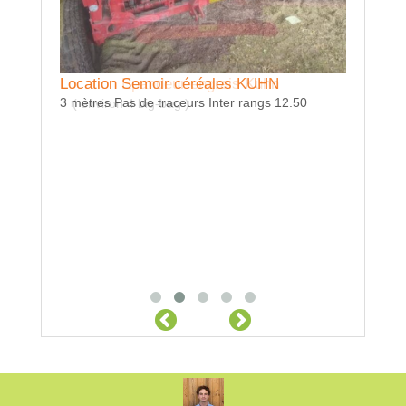
Location Semoir céréales KUHN
Location Epandeur engrais Kuhn
3 mètres Pas de traceurs Inter rangs 12.50
( environ 4 big-bag )
Locatio
essieu dir