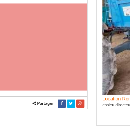
tion Semoir céréales KUHN
res Pas de traceurs Inter rangs 12.50
Location R
Partager
essieu directeu