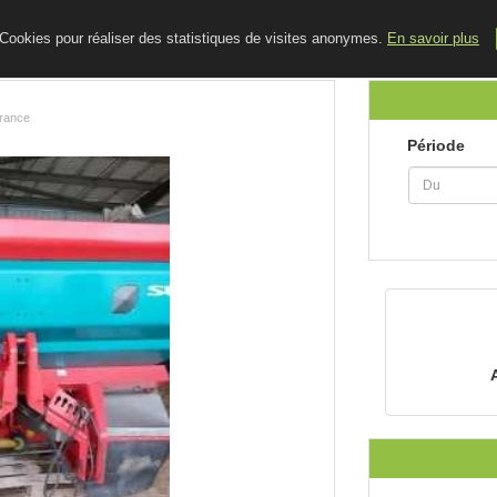
ACCUEIL
LE BLOG
CONTACT
e Cookies pour réaliser des statistiques de visites anonymes.
En savoir plus
France
Période