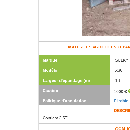
MATÉRIELS AGRICOLES
EPA
Marque
SULKY
Modèle
X36
Largeur d'épandage (m)
18
Caution
1000 €
Politique d'annulation
Flexible
DESCRI
Contient 2,5T
LOCALI