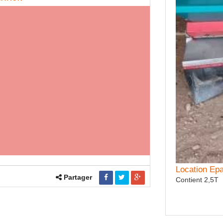
tion Semoir céréales KUHN
res Pas de traceurs Inter rangs 12.50
Location Ep
Partager
Contient 2,5T