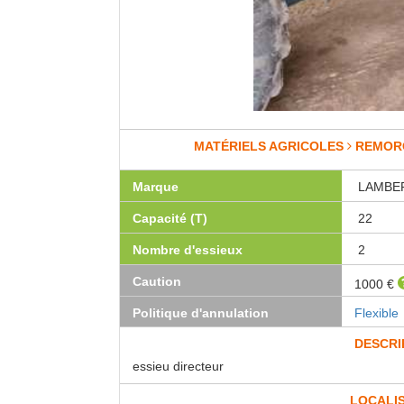
MATÉRIELS AGRICOLES
REMOR
Marque
LAMBE
Capacité (T)
22
Nombre d'essieux
2
Caution
1000 €
Politique d'annulation
Flexible
DESCRI
essieu directeur
LOCALI