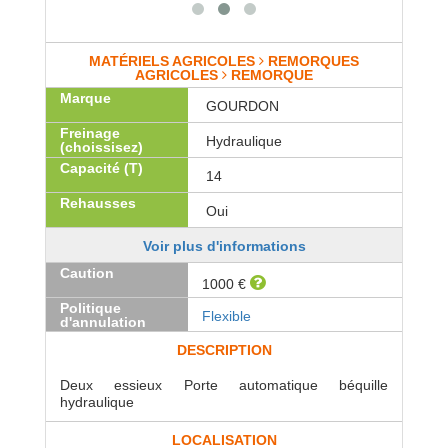
MATÉRIELS AGRICOLES
REMORQUES
AGRICOLES
REMORQUE
Marque
GOURDON
Freinage
Hydraulique
(choissisez)
Capacité (T)
14
Rehausses
Oui
Voir plus d'informations
Caution
1000 €
Politique
Flexible
d'annulation
DESCRIPTION
Deux essieux Porte automatique béquille
hydraulique
LOCALISATION