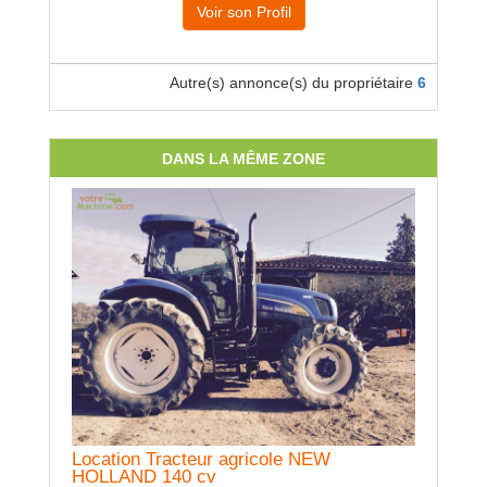
Voir son Profil
Autre(s) annonce(s) du propriétaire
6
DANS LA MÊME ZONE
Locatio
Epandage 
Location Tracteur agricole NEW
HOLLAND 140 cv
8