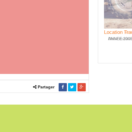
tion Remorque GOURDON 14 tonnes
Location Tr
x essieux Porte automatique béquille hydraulique
ANNEE 200
Partager