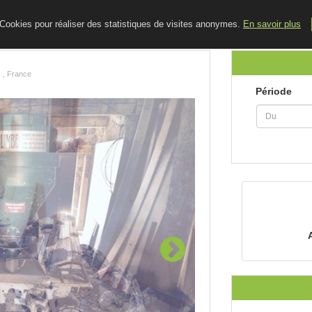
ACCUEIL
LE BLOG
CONTACT
e Cookies pour réaliser des statistiques de visites anonymes.
En savoir plus
 , France
Période