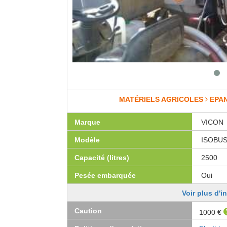
MATÉRIELS AGRICOLES
EPA
Marque
VICON
Modèle
ISOBUS 
Capacité (litres)
2500
Pesée embarquée
Oui
Voir plus d'i
Caution
1000 €