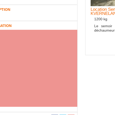
Location Sem
Location Br
PTION
KVERNELA
En y
1200 kg
SATION
Le semoir 
déchaumeur 