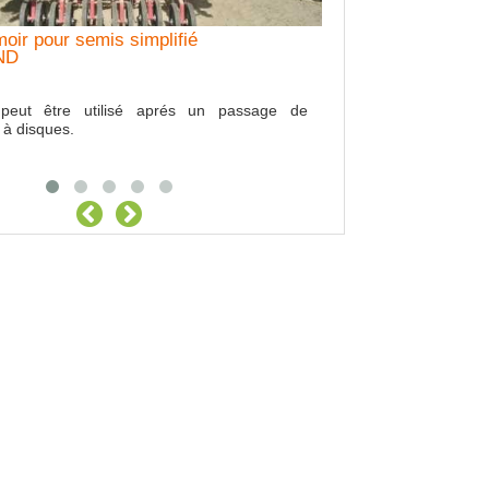
oir pour semis simplifié
oyeur d'accotement KUHN
Location Benne à 
ND
Marque : STHIK 35 hec
peut être utilisé aprés un passage de
à disques.