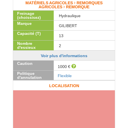
MATÉRIELS AGRICOLES
REMORQUES
AGRICOLES
REMORQUE
Freinage
Hydraulique
(choissisez)
Marque
GILIBERT
Capacité (T)
13
Nombre
2
d'essieux
Voir plus d'informations
Caution
1000 €
Politique
Flexible
d'annulation
LOCALISATION