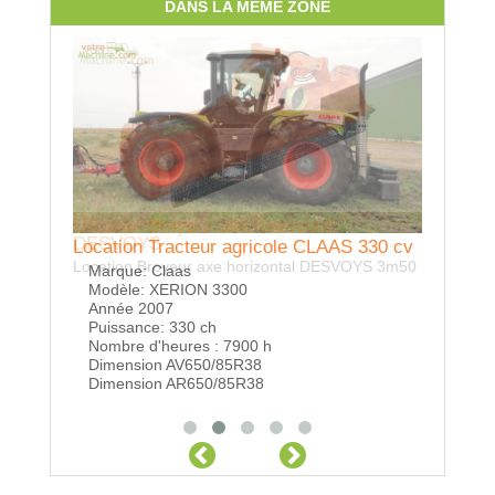
DANS LA MÊME ZONE
Location Broyeur axe horizontal
DESVOYS
Location
Location Tracteur agricole CLAAS 330 cv
Location Broyeur axe horizontal DESVOYS 3m50
bétonni
Marque:
Claas
contena
Modèle:
XERION 3300
Année
2007
Puissance:
330 ch
Nombre d'heures :
7900 h
Dimension AV
650/85R38
Dimension AR
650/85R38