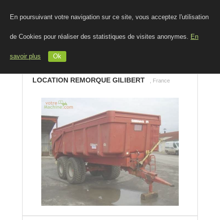
En poursuivant votre navigation sur ce site, vous acceptez l'utilisation
de Cookies pour réaliser des statistiques de visites anonymes.
En
savoir plus
Ok
LOCATION REMORQUE GILIBERT
, France