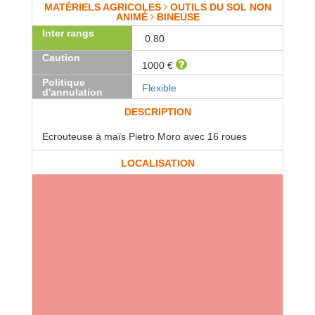
MATÉRIELS AGRICOLES
OUTILS DU SOL NON
ANIMÉ
BINEUSE
Inter rangs
0.80
Caution
1000 €
Politique
Flexible
d'annulation
DESCRIPTION
Ecrouteuse à maïs Pietro Moro avec 16 roues
LOCALISATION