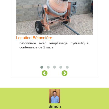
Location Bétonnière
Location
bétonnière avec remplissage hydraulique,
Platea
Location Bétaillère
contenance de 2 sacs
l'arriè
Bétaillère Joskin avec porte arrière et côté de
2006
2008
Simon