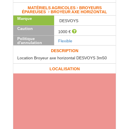
MATÉRIELS AGRICOLES
BROYEURS
ÉPAREUSES
BROYEUR AXE HORIZONTAL
Marque
DESVOYS
Caution
1000 €
Politique
Flexible
d'annulation
DESCRIPTION
Location Broyeur axe horizontal DESVOYS 3m50
LOCALISATION