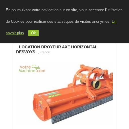
En poursuivant votre navigation sur ce site, vous acceptez l'utilisation
de Cookies pour réaliser des statistiques de visites anonymes.
En
savoir plus
Ok
LOCATION BROYEUR AXE HORIZONTAL
DESVOYS
, France