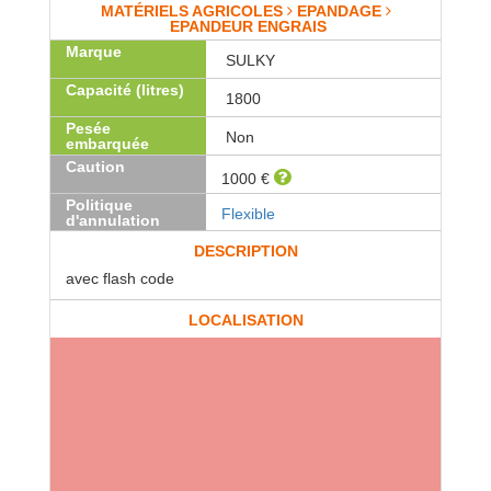
MATÉRIELS AGRICOLES
EPANDAGE
EPANDEUR ENGRAIS
Marque
SULKY
Capacité (litres)
1800
Pesée
Non
embarquée
Caution
1000 €
Politique
Flexible
d'annulation
DESCRIPTION
avec flash code
LOCALISATION