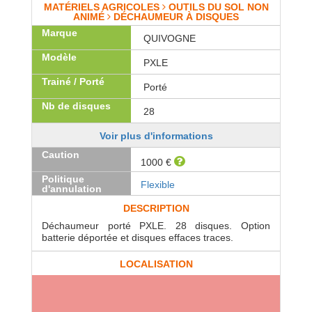
MATÉRIELS AGRICOLES
OUTILS DU SOL NON
ANIMÉ
DÉCHAUMEUR À DISQUES
Marque
QUIVOGNE
Modèle
PXLE
Trainé / Porté
Porté
Nb de disques
28
Voir plus d'informations
Caution
1000 €
Politique
Flexible
d'annulation
DESCRIPTION
Déchaumeur porté PXLE. 28 disques. Option
batterie déportée et disques effaces traces.
LOCALISATION