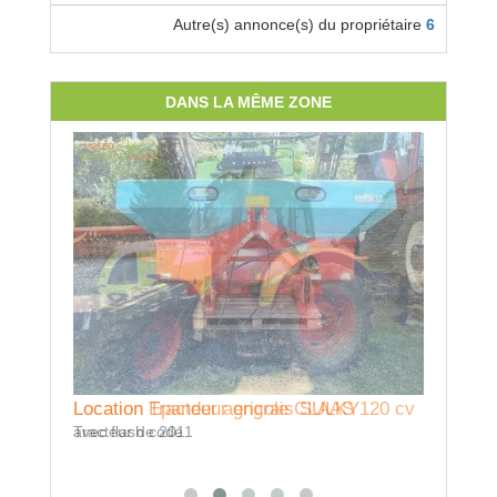
Autre(s) annonce(s) du propriétaire
6
DANS LA MÊME ZONE
Location Epandeur engrais SULKY
Location Tracteur agricole CLAAS 120 cv
Locatio
130 cv
avec flash code
Tracteur de 2011
RELEVA