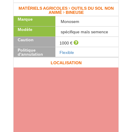
MATÉRIELS AGRICOLES
OUTILS DU SOL NON
ANIMÉ
BINEUSE
Marque
Monosem
Modèle
spécifique maïs semence
Caution
1000 €
Politique
Flexible
d'annulation
LOCALISATION