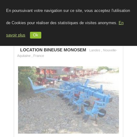
En poursuivant votre navigation sur ce site, vous acceptez l'utilisation
de Cookies pour réaliser des statistiques de visites anonymes.
En
savoir plus
Ok
LOCATION BINEUSE MONOSEM
Landes , Nouvelle-
Aquitaine , France