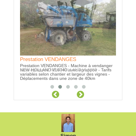
Prestation VENDANGES
Prestation VENDANGES
Locatio
AMAZO
Prestation VENDANGES - Machine à vendanger
Prestation VENDANGES - Machine à vendanger
sans égrappoir NEW HOLLAND VL6050 - Tarifs
NEW HOLLAND VL6040 avec égrappoir - Tarifs
Location
variables selon chantier et largeur des vignes -
variables selon chantier et largeur des vignes -
- Trémie 
Déplacements dans une zone de 40km
Déplacements dans une zone de 40km
Simon