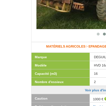
MATÉRIELS AGRICOLES
EPANDAG
Marque
DEGUI
Modèle
HVD 16
Capacité (m3)
16
Nombre d'essieux
2
Voir plus d'i
Caution
1000 €