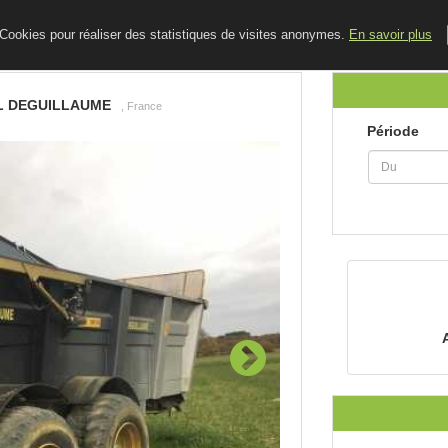
ACCUEIL
LE BLOG
CONTACT
e Cookies pour réaliser des statistiques de visites anonymes.
En savoir plus
L DEGUILLAUME
, France
Période