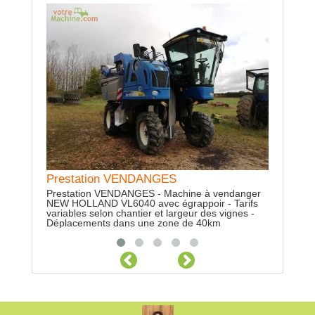
Prestation VENDANGES
Location Déchaumeur à disques
Location
AMAZONE
DEGUIL
Prestation VENDANGES - Machine à vendanger
NEW HOLLAND VL6040 avec égrappoir - Tarifs
Location Déchaumeur à disques AMAZONE - 3m
Location E
variables selon chantier et largeur des vignes -
- Trémie pour couvert végétaux
DEGUILLA
Déplacements dans une zone de 40km