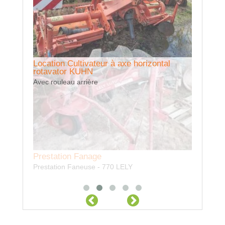
Location Cultivateur à axe horizontal
rotavator KUHN
Avec rouleau arrière
Prestation Fanage
Prestati
Prestation Faneuse - 770 LELY
Prestatio