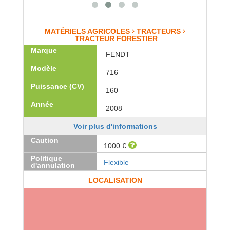
MATÉRIELS AGRICOLES
TRACTEURS
TRACTEUR FORESTIER
Marque
FENDT
Modèle
716
Puissance (CV)
160
Année
2008
Voir plus d'informations
Caution
1000 €
Politique
Flexible
d'annulation
LOCALISATION