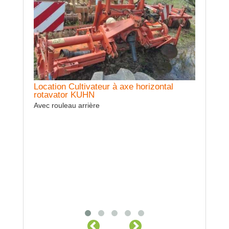
Location Cultivateur à axe horizontal
rotavator KUHN
Avec rouleau arrière
Prestation Cover Crop
Presta
Prestation Cover Crop - 3m PXL28
Prestatio
en fonctio