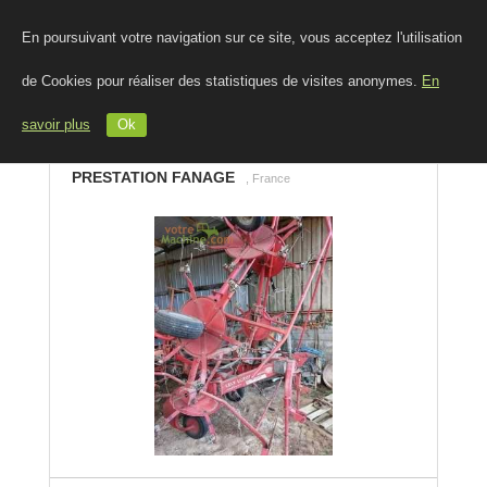
En poursuivant votre navigation sur ce site, vous acceptez l'utilisation
de Cookies pour réaliser des statistiques de visites anonymes.
En
savoir plus
Ok
PRESTATION FANAGE
, France