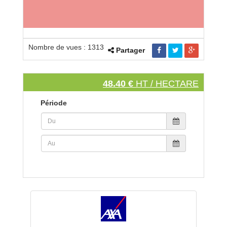
Nombre de vues : 1313
Partager
48.40 €
HT / HECTARE
Période