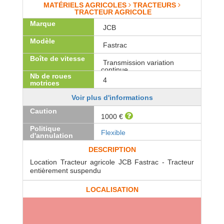
MATÉRIELS AGRICOLES
TRACTEURS
TRACTEUR AGRICOLE
Marque
JCB
Modèle
Fastrac
Boîte de vitesse
Transmission variation
continue
Nb de roues
4
motrices
Voir plus d'informations
Caution
1000 €
Politique
Flexible
d'annulation
DESCRIPTION
Location Tracteur agricole JCB Fastrac - Tracteur
entièrement suspendu
LOCALISATION