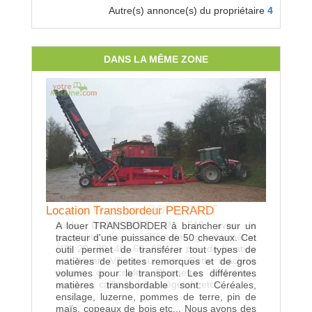
Autre(s) annonce(s) du propriétaire
4
DANS LA MÊME ZONE
Location Fendeuse DOPPSTADT
Location Transbordeur PERARD
crible DOPPSTADT SM 518 avec la
A louer TRANSBORDER à brancher sur un
possibilité d'avoir différentes granulométrie
tracteur d'une puissance de 50 chevaux. Cet
Locatio
(10, 20 ,30, 40, 60, 80) Le prix de location
outil permet de transférer tout types de
Location
est départ Villers sur mer. Cette machine
matières de petites remorques et de gros
Tonnes - 
permet de cribler: Plaquettes forestière,
volumes pour le transport. Les différentes
essieux
compost, cailloux, terre végétale etc...
matières transbordable sont: Céréales,
ensilage, luzerne, pommes de terre, pin de
maïs, copeaux de bois etc... Nous avons des