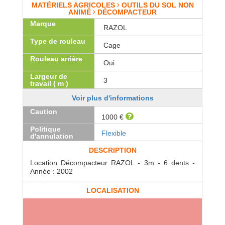
MATÉRIELS AGRICOLES
OUTILS DU SOL NON
ANIMÉ
DÉCOMPACTEUR
Marque
RAZOL
Type de rouleau
Cage
Rouleau arrière
Oui
Largeur de
3
travail ( m )
Voir plus d'informations
Caution
1000 €
Politique
Flexible
d'annulation
DESCRIPTION
Location Décompacteur RAZOL - 3m - 6 dents -
Année : 2002
LOCALISATION