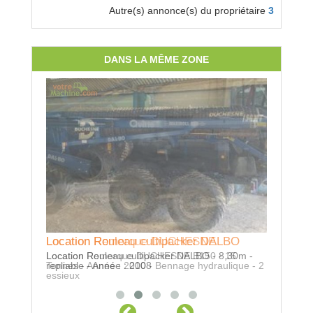
Autre(s) annonce(s) du propriétaire
3
DANS LA MÊME ZONE
Locatio
Location 
Enrouleur
Location Remorque DUCHESNE
Location Rouleau cultipacker DALBO
Location Remorque DUCHESNE B150 - 15
Location Rouleau cultipacker DALBO - 8,30m -
Tonnes - Année : 2010 - Bennage hydraulique - 2
repliable - Année : 2008
essieux