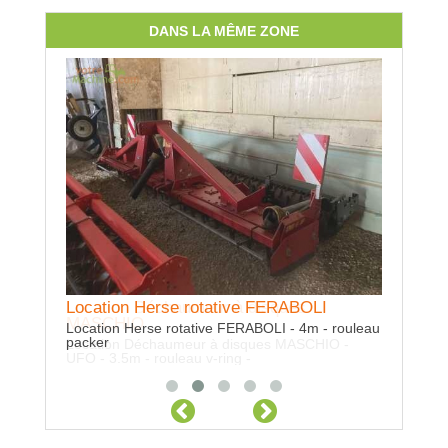
DANS LA MÊME ZONE
Location Herse rotative FERABOLI
Location Déchaumeur à disques
Locatio
MASCHIO
Location Herse rotative FERABOLI - 4m - rouleau
Location 
packer
dents -
Location Déchaumeur à disques MASCHIO -
UFO - 3.5m - rouleau v-ring -