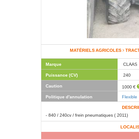
MATÉRIELS AGRICOLES
TRAC
Marque
CLAAS
Puissance (CV)
240
Caution
1000 €
Politique d'annulation
Flexible
DESCRI
- 840 / 240cv / frein pneumatiques ( 2011)
LOCALI