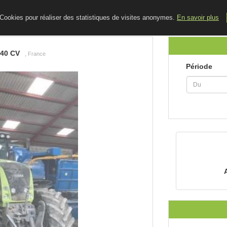
ACCUEIL
LE BLOG
CONTACT
e Cookies pour réaliser des statistiques de visites anonymes.
En savoir plus
40 CV
, France
Période