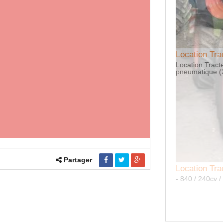
Location Tra
Location Tract
pneumatique (
Partager
tion Tracteur agricole CLAAS 240 cv
/ 240cv / frein pneumatiques ( 2011)