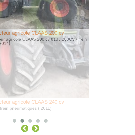
cteur agricole CLAAS 200 cv
eur agricole CLAAS 200 cv 810 / 200CV / frein
2014)
Location Remorqu
Location Remorque BR