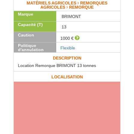
MATÉRIELS AGRICOLES
REMORQUES
AGRICOLES
REMORQUE
Marque
BRIMONT
Capacité (T)
13
Caution
1000 €
Politique
Flexible
d'annulation
DESCRIPTION
Location Remorque BRIMONT 13 tonnes
LOCALISATION