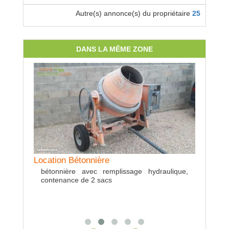
Autre(s) annonce(s) du propriétaire
25
DANS LA MÊME ZONE
Location Bétonnière
Location Bineuse
bétonnière avec remplissage hydraulique,
Ecrouteuse à maïs Pietro Moro avec 16
Location 
contenance de 2 sacs
roues
Bétaillè
2008