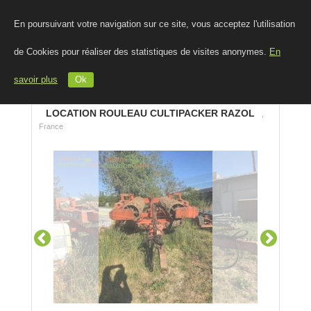
En poursuivant votre navigation sur ce site, vous acceptez l'utilisation
de Cookies pour réaliser des statistiques de visites anonymes.
En
savoir plus
Ok
LOCATION ROULEAU CULTIPACKER RAZOL
,
France