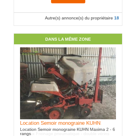
Autre(s) annonce(s) du propriétaire
18
DANS LA MÊME ZONE
Location Tombereau articulé AUTRE
Location Semoir monograine KUHN
Location Tombereau articulé AUTRE - 13m - 2
Location Semoir monograine KUHN Maxima 2 - 6
essieux Freinage pneumatique - double vérins
rangs