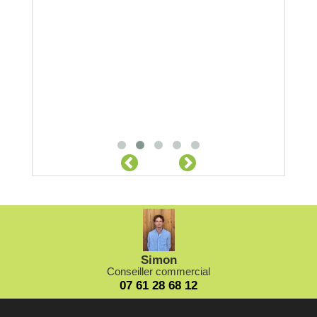
Location
Location 
3.5 Tonne
Simon
Conseiller commercial
07 61 28 68 12