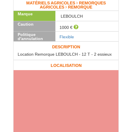
MATÉRIELS AGRICOLES
REMORQUES
AGRICOLES
REMORQUE
Marque
LEBOULCH
Caution
1000 €
Politique
Flexible
d'annulation
DESCRIPTION
Location Remorque LEBOULCH - 12 T - 2 essieux
LOCALISATION