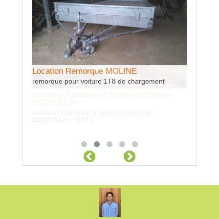
Location Remorque MOLINE
Locatio
remorque pour voiture 1T8 de chargement
Avec ou s
Location Epandeur à fumier horizontal
LEBOULCH
Location Epandeur à fumier horizontal
LEBOULCH - 10M3