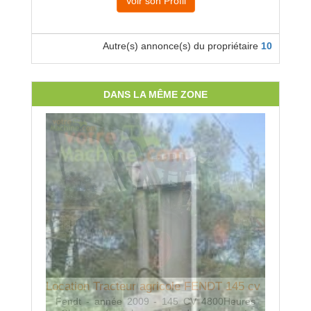
Voir son Profil
Autre(s) annonce(s) du propriétaire
10
DANS LA MÊME ZONE
Locatio
QUIVO
Déchaume
Location Tracteur agricole FENDT 145 cv
Fendt - année 2009 - 145 CV 4800Heures