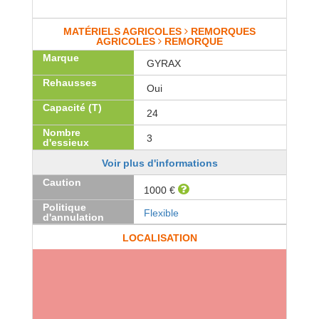
MATÉRIELS AGRICOLES
REMORQUES
AGRICOLES
REMORQUE
Marque
GYRAX
Rehausses
Oui
Capacité (T)
24
Nombre
3
d'essieux
Voir plus d'informations
Caution
1000 €
Politique
Flexible
d'annulation
LOCALISATION