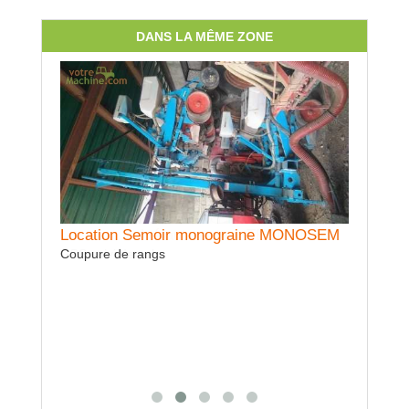
DANS LA MÊME ZONE
CNOMA
Location Semoir monograine MONOSEM
Location
DEGUIL
Coupure de rangs
1 essieux