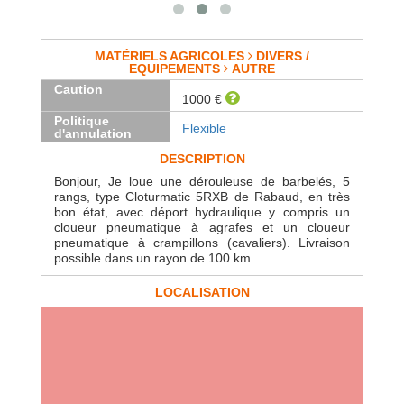
MATÉRIELS AGRICOLES
DIVERS /
EQUIPEMENTS
AUTRE
Caution
1000 €
Politique
Flexible
d'annulation
DESCRIPTION
Bonjour, Je loue une dérouleuse de barbelés, 5
rangs, type Cloturmatic 5RXB de Rabaud, en très
bon état, avec déport hydraulique y compris un
cloueur pneumatique à agrafes et un cloueur
pneumatique à crampillons (cavaliers). Livraison
possible dans un rayon de 100 km.
LOCALISATION