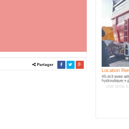
Partager
Location R
Location Tra
45 m3 avec att
LE FORFAI
hydraulique +
LE SYSTEME
UNE MISE E