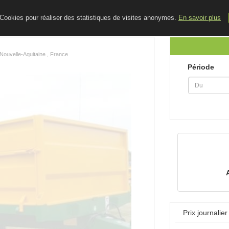
ACCUEIL
LE BLOG
CONTACT
e Cookies pour réaliser des statistiques de visites anonymes.
En savoir plus
 Nouvelle-Aquitaine , France
Période
Prix journalie