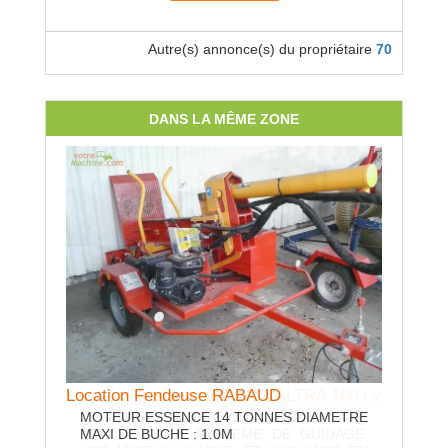
Autre(s) annonce(s) du propriétaire
70
DANS LA MÊME ZONE
Locatio
REMO
ANNEA
DE 32
PNEUS 
Location Tracteur agricole VALTRA 160 cv
Location Fendeuse RABAUD
LE FORFAIT LOCATION COMPREND LE
MOTEUR ESSENCE 14 TONNES DIAMETRE
TRACTEUR, LE SYSTEME DE GUIDAGE,
MAXI DE BUCHE : 1.0M