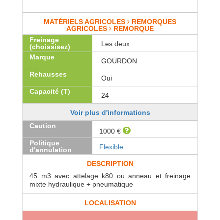
MATÉRIELS AGRICOLES
REMORQUES
AGRICOLES
REMORQUE
Freinage
Les deux
(choissisez)
Marque
GOURDON
Rehausses
Oui
Capacité (T)
24
Voir plus d'informations
Caution
1000 €
Politique
Flexible
d'annulation
DESCRIPTION
45 m3 avec attelage k80 ou anneau et freinage
mixte hydraulique + pneumatique
LOCALISATION