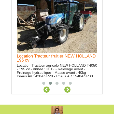
Location Tracteur fruitier NEW HOLLAND
Location Nacelle de taille LEGER
Location
195 cv
80 cv
Location Nacelle de taille automotrice LEGER -
nacelle fruitière - 3.50m de hauteur - Année :
Location Tracteur agricole NEW HOLLAND T4050
Location 
2017 - Equipée d'un compresseur pneumatique -
- 195 cv - Année : 2012 - Relevage avant -
Pouvant al
4 nacelles indépendantes - avancement
Freinage hydraulique - Masse avant : 40kg -
mécaniqu
hydraulique
Pneus AV : 420/65R20 - Pneus AR : 540/65R30