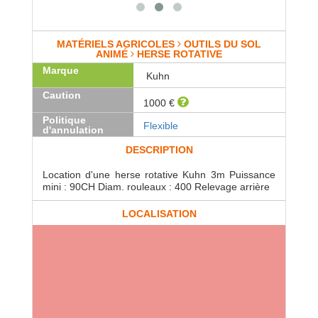
MATÉRIELS AGRICOLES
OUTILS DU SOL
ANIMÉ
HERSE ROTATIVE
Marque
Kuhn
Caution
1000 €
Politique
Flexible
d'annulation
DESCRIPTION
Location d'une herse rotative Kuhn 3m Puissance
mini : 90CH Diam. rouleaux : 400 Relevage arrière
LOCALISATION