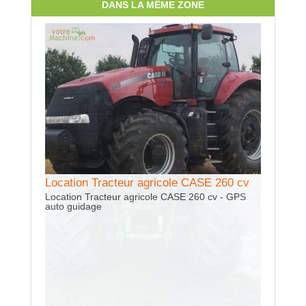
DANS LA MÊME ZONE
Location Tracteur agricole CASE 260 cv
Presta
Location Tracteur agricole CASE 260 cv - GPS
auto guidage
Prestati
remorque 