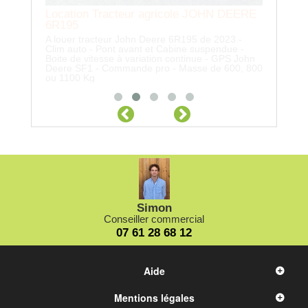
N DEERE
2023 -
ndue -
 GPS John
e 600, 800
Simon
Conseiller commercial
07 61 28 68 12
Aide
Mentions légales