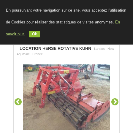
En poursuivant votre navigation sur ce site, vous acceptez l'utilisation
de Cookies pour réaliser des statistiques de visites anonymes.
En
savoir plus
Ok
LOCATION HERSE ROTATIVE KUHN
Landes , New
Aquitaine , France