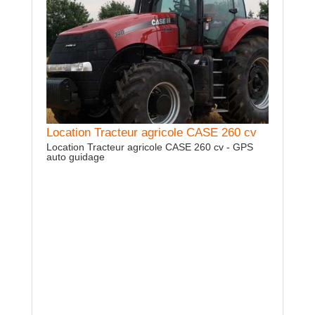
Location Tracteur agricole CASE 260 cv
PRESTA
Location Tracteur agricole CASE 260 cv - GPS
auto guidage
PRESTATI
BALLES
N DEERE
2023 -
ndue -