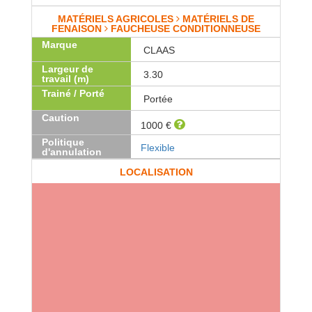
MATÉRIELS AGRICOLES
MATÉRIELS DE
FENAISON
FAUCHEUSE CONDITIONNEUSE
Marque
CLAAS
Largeur de
3.30
travail (m)
Trainé / Porté
Portée
Caution
1000 €
Politique
Flexible
d'annulation
LOCALISATION