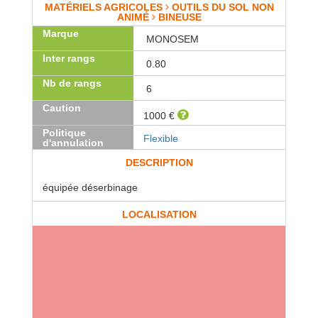
MATÉRIELS AGRICOLES
OUTILS DU SOL NON
ANIMÉ
BINEUSE
Marque
MONOSEM
Inter rangs
0.80
Nb de rangs
6
Caution
1000 €
Politique
Flexible
d'annulation
DESCRIPTION
équipée déserbinage
LOCALISATION