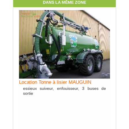
DANS LA MÊME ZONE
Location
Largeur 
Location Tonne à lisier MAUGUIN
essieux suiveur, enfouisseur, 3 buses de
sortie