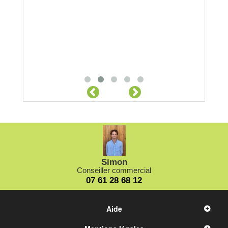
Locatio
SARRA
Débouche
350 mètre
uniquement
Pompage a
directeme
sur dema
Simon
Conseiller commercial
07 61 28 68 12
Aide