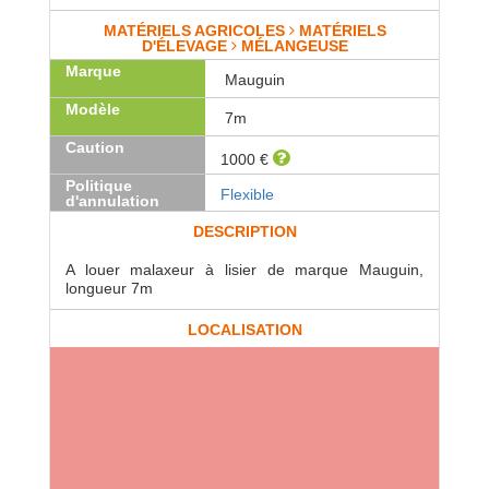
MATÉRIELS AGRICOLES
MATÉRIELS
D'ÉLEVAGE
MÉLANGEUSE
Marque
Mauguin
Modèle
7m
Caution
1000 €
Politique
Flexible
d'annulation
DESCRIPTION
A louer malaxeur à lisier de marque Mauguin,
longueur 7m
LOCALISATION