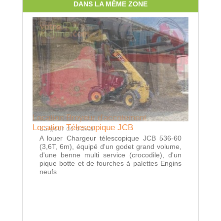
DANS LA MÊME ZONE
Location Broyeur d'accotement
Location Télescopique JCB
Largeur de travail
A louer Chargeur télescopique JCB 536-60
(3,6T, 6m), équipé d'un godet grand volume,
d'une benne multi service (crocodile), d'un
pique botte et de fourches à palettes Engins
neufs