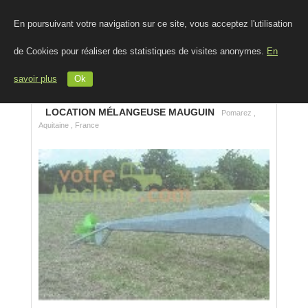
En poursuivant votre navigation sur ce site, vous acceptez l'utilisation
de Cookies pour réaliser des statistiques de visites anonymes.
En
savoir plus
Ok
LOCATION MÉLANGEUSE MAUGUIN
Pomarez ,
Aquitaine , France