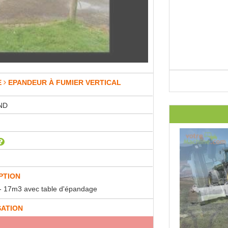
E
EPANDEUR À FUMIER VERTICAL
ND
PTION
- 17m3 avec table d'épandage
SATION