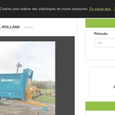
ACCUEIL
LE BLOG
CONTACT
e Cookies pour réaliser des statistiques de visites anonymes.
En savoir plus
L ROLLAND
, France
Période