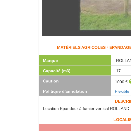
MATÉRIELS AGRICOLES
EPANDAG
Marque
ROLLA
Capacité (m3)
17
Caution
1000 €
Politique d'annulation
Flexible
DESCRI
Location Epandeur à fumier vertical ROLLAND 
LOCALI