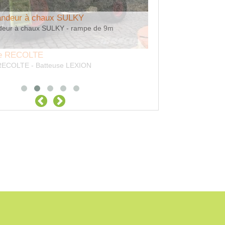
andeur à chaux SULKY
deur à chaux SULKY - rampe de 9m
Location Broyeur a
Location Broyeur axe 
de RECOLTE
 RECOLTE - Batteuse LEXION