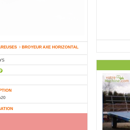
AREUSES
BROYEUR AXE HORIZONTAL
YS
PTION
m20
SATION