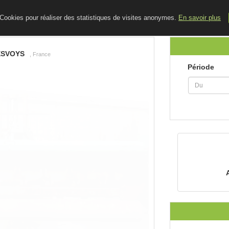
ACCUEIL
LE BLOG
CONTACT
e Cookies pour réaliser des statistiques de visites anonymes.
En savoir plus
ESVOYS
, France
Période