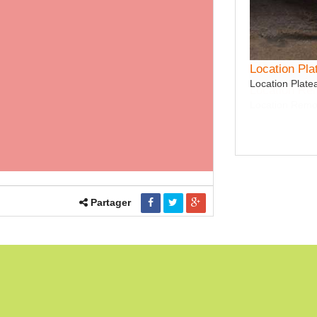
Location Pla
Location Plat
Location R
Location Rem
Partager