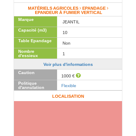
MATÉRIELS AGRICOLES
EPANDAGE
EPANDEUR À FUMIER VERTICAL
Marque
JEANTIL
Capacité (m3)
10
Table Epandage
Non
Nombre
1
d'essieux
Voir plus d'informations
Caution
1000 €
Politique
Flexible
d'annulation
LOCALISATION