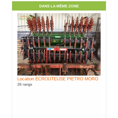
DANS LA MÊME ZONE
Locatio
100 cv mi
Location ÉCROUTEUSE PIETRO MORO
26 rangs