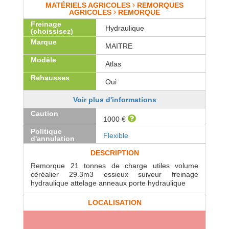
MATÉRIELS AGRICOLES
REMORQUES
AGRICOLES
REMORQUE
Freinage
Hydraulique
(choissisez)
Marque
MAITRE
Modèle
Atlas
Rehausses
Oui
Voir plus d'informations
Caution
1000 €
Politique
Flexible
d'annulation
DESCRIPTION
Remorque 21 tonnes de charge utiles volume
céréalier 29.3m3 essieux suiveur freinage
hydraulique attelage anneaux porte hydraulique
LOCALISATION