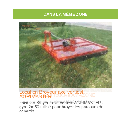
DANS LA MÊME ZONE
Location Broyeur axe vertical
Locatio
Location Herse rotative AMAZONE
AGRIMASTER
Location 
Location Herse rotative AMAZONE 3m5
Location Broyeur axe vertical AGRIMASTER -
avec roule
gyro 2m50 utilisé pour broyer les parcours de
canards