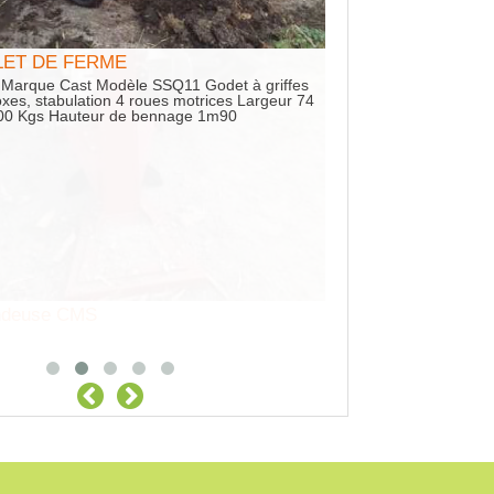
ALET DE FERME
Location Mini pelle
 Marque Cast Modèle SSQ11 Godet à griffes
Mini-Pelle avec cabine
xes, stabulation 4 roues motrices Largeur 74
rapide 3 godets
00 Kgs Hauteur de bennage 1m90