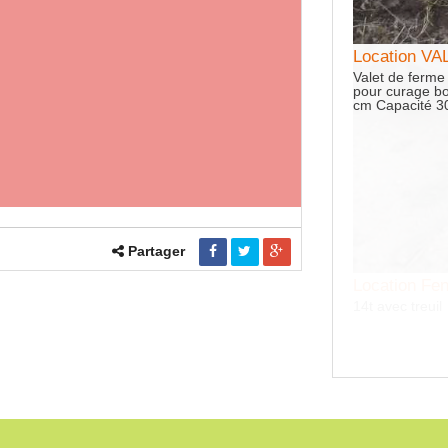
Location V
Valet de ferme
pour curage bo
cm Capacité 3
Partager
tion Fendeuse CMS
ec treuil