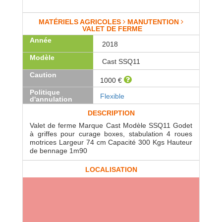
MATÉRIELS AGRICOLES
MANUTENTION
VALET DE FERME
Année
2018
Modèle
Cast SSQ11
Caution
1000 €
Politique
Flexible
d'annulation
DESCRIPTION
Valet de ferme Marque Cast Modèle SSQ11 Godet
à griffes pour curage boxes, stabulation 4 roues
motrices Largeur 74 cm Capacité 300 Kgs Hauteur
de bennage 1m90
LOCALISATION