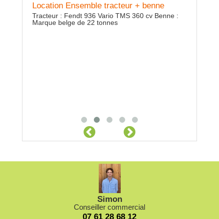
Location Ensemble tracteur + benne
Locatio
 Rayon
Tracteur : Fendt 936 Vario TMS 360 cv Benne :
bennage h
Marque belge de 22 tonnes
Simon
Conseiller commercial
07 61 28 68 12