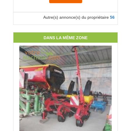
Autre(s) annonce(s) du propriétaire
56
DANS LA MÊME ZONE
Locatio
Location