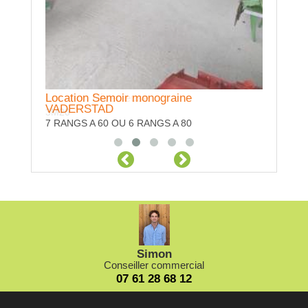
Location Niveuleuse
Location Semoir monograine
VADERSTAD
3M20
7 RANGS A 60 OU 6 RANGS A 80
Simon
Conseiller commercial
07 61 28 68 12